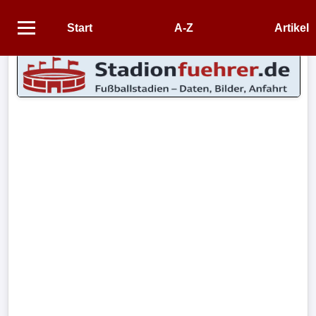
Start
A-Z
Artikel
Startseite
STADIEN
Stadien
A-
Z
CONTENT
Artikel
Impressum