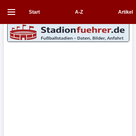
Start
A-Z
Artikel
Startseite
STADIEN
Stadien
A-
Z
CONTENT
Artikel
Impressum