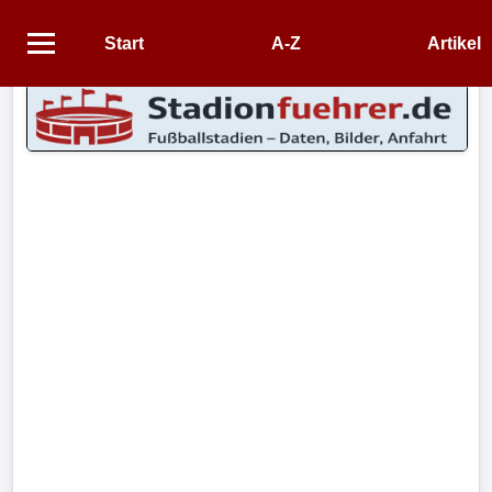
Start
A-Z
Artikel
Startseite
STADIEN
Stadien
A-
Z
CONTENT
Artikel
Impressum