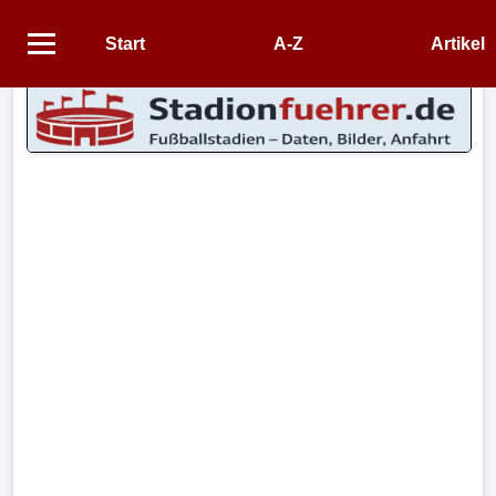
Start
A-Z
Artikel
Startseite
STADIEN
Stadien
A-
Z
CONTENT
Artikel
Impressum