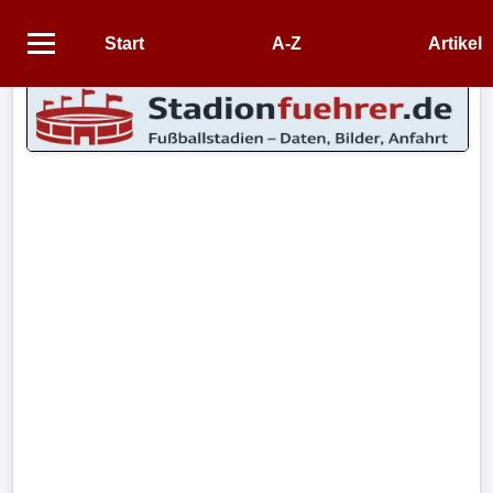
Start
A-Z
Artikel
Startseite
STADIEN
Stadien
A-
Z
CONTENT
Artikel
Impressum