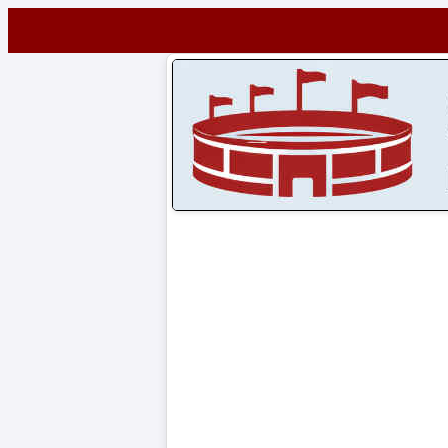
Startseite
STADIEN
Stadien
A-
Z
CONTENT
Artikel
Impressum