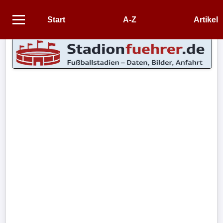
Start
A-Z
Artikel
Startseite
STADIEN
Stadien
A-
Z
CONTENT
Artikel
Impressum