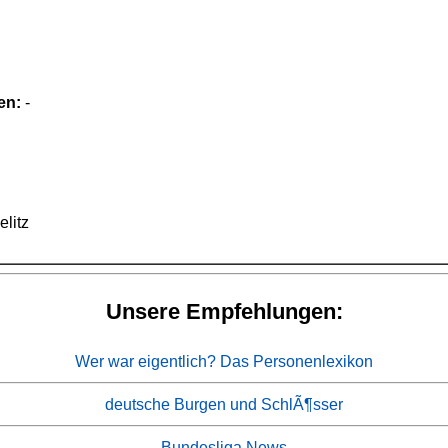
en:
-
litz
Unsere Empfehlungen:
Wer war eigentlich? Das Personenlexikon
deutsche Burgen und SchlÃ¶sser
Bundesliga News