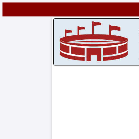
Startseite
STADIEN
Stadien
A-
Z
CONTENT
Artikel
Impressum