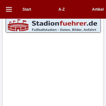
Start
A-Z
Artikel
Startseite
STADIEN
Stadien
A-
Z
CONTENT
Artikel
Impressum