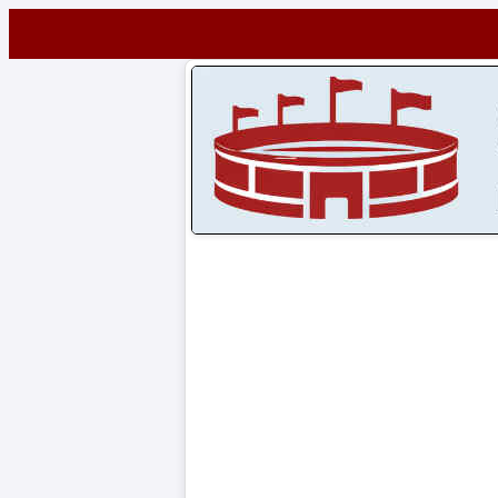
Startseite
STADIEN
Stadien
A-
Z
CONTENT
Artikel
Impressum