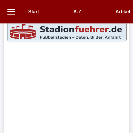
Start
A-Z
Artikel
Startseite
STADIEN
Stadien
A-
Z
CONTENT
Artikel
Impressum